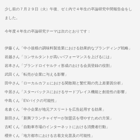
少し前の７月２９日（火）午後、ゼミ内で４年生の卒論研究中間報告会をし
ました。
今年度４年生の卒論研究テーマは次のとおりです：
伊藤くん「中小規模の調味料製造業における効果的なブランディング戦略」
岩越さん「コンサルタントが高いパフォーマンスを上げるには」
岩本さん「ブランドロイヤルティ形成のおける会員登録の役割」
武田くん「転売が企業に与える影響」
田中さん「ローカルカフェにおける閑散期と繁忙期の売上差要因分析」
中居さん「スターバックスにおけるサードプレイス機能と創造性の影響」
中島くん「EVバイクの可能性」
名倉くん「中小企業が地元アスリートを広告起用する効果」
新田さん「新興フランチャイザーが加盟店を増やすための方策」
古町くん「自動車市場のインターネットにおける消費者行動」
櫻井くん「地方都市における古着文化普及の可能性」