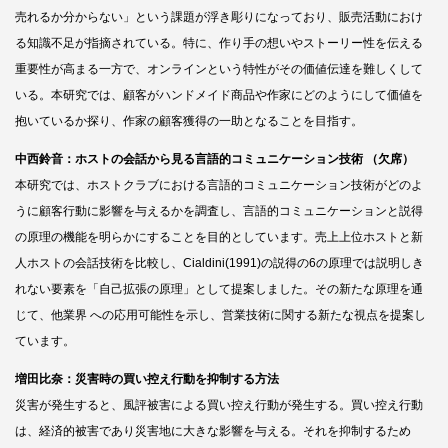
売れるか分からない」という課題が浮き彫りになっており、販売活動におけ
る知識不足が指摘されている。特に、作り手の想いやストーリー性を伝える
重要性が高まる一方で、オンラインという特性がその価値伝達を難しくして
いる。本研究では、顧客がハンドメイド商品や作家にどのようにして価値を
抱いているか探り、作家の顧客獲得の一助となることを目指す。
中西鈴音：ホストの会話から見る言語的コミュニケーション技術 （欠席）
本研究では、ホストクラブにおける言語的コミュニケーション技術がどのよ
うに顧客行動に影響を与えるかを調査し、言語的コミュニケーションと説得
の原理の機能を明らかにすることを目的としています。売上上位ホストと新
人ホストの会話技術を比較し、Cialdini(1991)の説得の6の原理では説明しき
れない要素を「自己拡張の原理」として提案しました。その新たな原理を通
じて、他業界 への応用可能性を示し、営業技術に関する新たな視点を提案し
ています。
増田比奈：災害時の買い控え行動を抑制する方法
災害が発生すると、風評被害による買い控え行動が発生する。買い控え行動
は、経済的被害であり災害地に大きな影響を与える。それを抑制するため