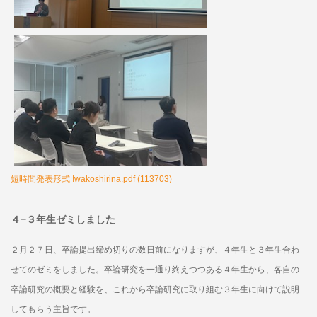
短時間発表形式 Iwakoshirina.pdf (113703)
４−３年生ゼミしました
２月２７日、卒論提出締め切りの数日前になりますが、４年生と３年生合わ
せてのゼミをしました。卒論研究を一通り終えつつある４年生から、各自の
卒論研究の概要と経験を、これから卒論研究に取り組む３年生に向けて説明
してもらう主旨です。