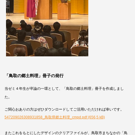
「鳥取の郷土料理」冊子の発行
当ゼミ４年生が卒論の一環として、「鳥取の郷土料理」冊子を作成しまし
た。
ご関心おありの方はぜひダウンロードしてご活用いただければ幸いです。
547209026308931858_鳥取県郷土料理_cmpd.pdf (656,5 kB)
またこれをもとにしたデザインのクリアファイルが、鳥取市まちなかの「鳥