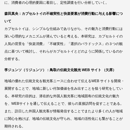
に、消費者の心理的要因に着目し、定性調査を行い分析していく。
森田真央：カプセルトイの不確実性と快楽要素が消費行動に与える影響につ
いて
カプセルトイは、シンプルな仕組みでありながら、その魅力と消費行動には
深い心理的なメカニズムが潜んでいると考える。本研究は、カプセルトイの
人気の背景を「快楽消費」「不確実性」「選択のパラドックス」の３つの観
点に基づいて検討し、それらがカプセルトイとどのように関係しているのか
分析する。
李
ジュンソ
（リジュンソ）
：鳥取の
伝
統文化
観
光
WEB サイト （欠席）
地域の優れた伝統文化を観光客ニースに合わせて伝えるWEB サイトを開発・
展開することで、地域に新しい付加価値を生み出すことを狙う研究をしてい
る。本研究の目的は、潜在的な外国人観光客に地域固有の伝統文化の魅力
を、WEBサイトを通して伝えることで、彼らの直接訪問を促すことである。
また、訪日した外国人観光客が情報発信することでまたより多くの人が地域
に関心を抱けば、地域の伝統文化が守られ、地域の活性化にも繋がることが
期待される。