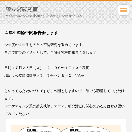
磯野誠研究室
makotoisono marketing & design research lab
４年生卒論中間報告会します
今年度の４年生も各自の卒論研究を進めています。
そこで前期の区切りとして、卒論研究中間報告会をします：
日時：７月２８日（火）１２：００〜１７：００程度
場所：公立鳥取環境大学 学生センター２F会議室
といってもただのゼミですが、公開としますので、誰でも聴講していただけ
ます。
マーケティング系の論文執筆、テーマ、研究活動に関心のある方はぜひ覗い
てみてください。