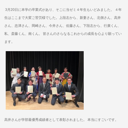
3月20日に本学の卒業式があり、そこに当ゼミ４年生もいどみました。 ４年
生はここまで大変ご苦労様でした。上段左から、新妻さん、北側さん、高井
さん、忠津さん、岡崎さん、今井さん、佐藤さん、下段左から、行廣くん、
私、斎藤くん、南くん。 皆さんのさらなるこれからの成長を心より願ってい
ます。
高井さんが学部最優秀成績者として表彰されました。 本当にすごいです。