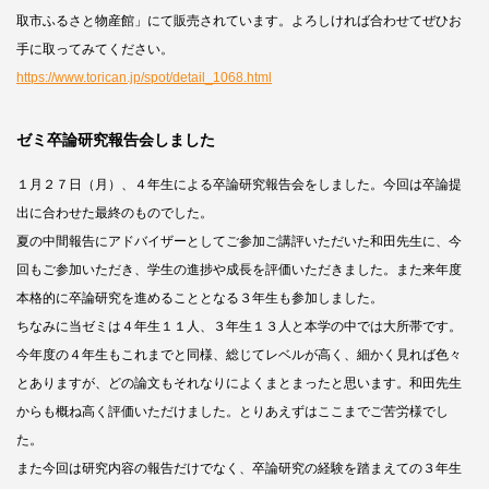
取市ふるさと物産館」にて販売されています。よろしければ合わせてぜひお
手に取ってみてください。
https://www.torican.jp/spot/detail_1068.html
ゼミ卒論研究報告会しました
１月２７日（月）、４年生による卒論研究報告会をしました。今回は卒論提
出に合わせた最終のものでした。
夏の中間報告にアドバイザーとしてご参加ご講評いただいた和田先生に、今
回もご参加いただき、学生の進捗や成長を評価いただきました。また来年度
本格的に卒論研究を進めることとなる３年生も参加しました。
ちなみに当ゼミは４年生１１人、３年生１３人と本学の中では大所帯です。
今年度の４年生もこれまでと同様、総じてレベルが高く、細かく見れば色々
とありますが、どの論文もそれなりによくまとまったと思います。和田先生
からも概ね高く評価いただけました。とりあえずはここまでご苦労様でし
た。
また今回は研究内容の報告だけでなく、卒論研究の経験を踏まえての３年生