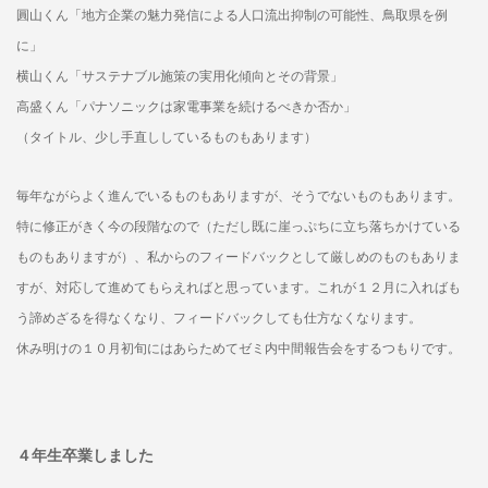
圓山くん「地方企業の魅力発信による人口流出抑制の可能性、鳥取県を例
に」
横山くん「サステナブル施策の実用化傾向とその背景」
高盛くん「パナソニックは家電事業を続けるべきか否か」
（タイトル、少し手直ししているものもあります）
毎年ながらよく進んでいるものもありますが、そうでないものもあります。
特に修正がきく今の段階なので（ただし既に崖っぷちに立ち落ちかけている
ものもありますが）、私からのフィードバックとして厳しめのものもありま
すが、対応して進めてもらえればと思っています。これが１２月に入ればも
う諦めざるを得なくなり、フィードバックしても仕方なくなります。
休み明けの１０月初旬にはあらためてゼミ内中間報告会をするつもりです。
４年生卒業しました