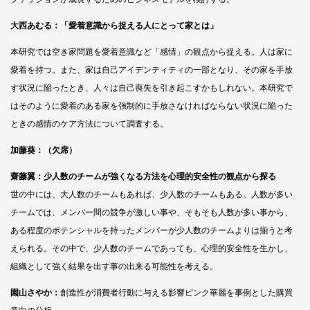
大西あむる：
「愛着意識から捉える人にとって家とは」
本研究では空き家問題を愛着意識など「感情」の観点から捉える。人は家に
愛着を持つ。また、家は自己アイデンティティの一部となり、その家を手放
す状況に陥ったとき、人々は自己喪失を引き起こすかもしれない。本研究で
はそのように愛着のある家を強制的に手放さなければならない状況に陥った
ときの感情のケア方法について調査する。
加藤葵：（欠席）
齋藤翼：少人数のチームが強くなる方法を心理的安全性の観点から探る
世の中には、大人数のチームもあれば、少人数のチームもある。人数が多い
チームでは、メンバー間の競争が激しい事や、そもそも人数が多い事から、
ある程度のポテンシャルを持ったメンバーが少人数のチームよりは揃うと考
えられる。その中で、少人数のチームであっても、心理的安全性を生かし、
組織として強く結果を出す事の出来る可能性を考える。
園山さやか：
創造性が消費者行動に与える影響ピンク華麗を事例とした購買