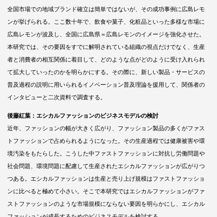
全国市場での地域ブランド確立は簡単ではないが、その成功事例に広島レモ
ンが挙げられる。ここ数十年で、飲食や菓子、化粧品といった多様な市場に
広島レモンが波及し、全国に広島県＝広島レモンのイメージを強化させた。
本研究では、その要因をすでに解明されている組織の視点だけでなく、生産
者と消費者の相互関係に着目して、どのような点がどのように受け入れられ
て拡大していったのかを明らかにする。その際に、新しい製品・サービスの
普及過程の説明に用いられるイノベーション普及理論を援用して、関係者の
インタビューと二次資料で調査する。
後藤紅葉
：エシカルファッションのビジネスモデルの検討
近年、ファッションの幅が大きく広がり、ファッション製品の多くがファス
トファッションで占められるようになった。その生産過程では健康被害や環
境汚染をもたらした。こうした中ファストファッションに対抗し労働問題や
社会問題、環境問題に配慮して生産されたエシカルファッションが広がりつ
つある。エシカルファッションは生産と売り上げ規模はファストファッショ
ンに比べると極めて小さい。そこで本研究ではエシカルファッションがファ
ストファッションのような市場規模にならない要因を明らかにし、エシカル
ファッションが成長するためのビジネスモデルを検討する。