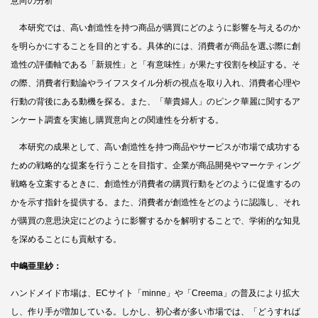
意向の分析
本研究では、高い創造性を持つ商品が購買にどのように影響を与えるのか
を明らかにすることを目的とする。具体的には、消費者が商品を選ぶ際に創
造性の評価軸である「新規性」と「有意味性」が果たす役割を検証する。そ
の際、消費者行動論やライフスタイル分析の視点を取り入れ、消費者心理や
行動の背後にある動機を探る。また、「華貴婦人」のピンク華麗に関するア
ンケート調査を実施し購買意向との関連性を分析する。
本研究の成果として、高い創造性を持つ商品やサービスが市場で成功する
ための戦略的な提案を行うことを目指す。企業が商品開発やマーケティング
戦略を立案するときに、創造性が消費者の購買行動をどのように促進するの
かを示す指針を提供する。また、消費者が創造性をどのように認識し、それ
が購買の意思決定にどのように影響するかを解明することで、学術的な知見
を深めることにも貢献する。
中嶋亜里
紗
：
ハンドメイド市場は、ECサイト「minne」や「Creema」の普及により拡大
し、作り手が増加している。しかし、初心者が多い市場では、「どうすれば