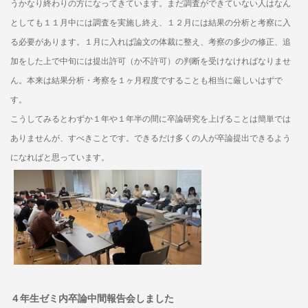
うかなり終わりの方になってきています。まだ調査ができていない人はなん
としても１１月中には調査を実施し終え、１２月には結果の分析と考察に入
る必要があります。１月に入れば論文の体裁に整え、考察の多少の修正、追
加をした上で中旬には提出許可（か不許可）の判断を受けなければなりませ
ん。本来は結果分析・考察を１ヶ月程度ですることも相当に厳しいはずで
す。
こうしてみるとわずか１年や１年半の間に卒論研究を上げることは簡単では
ありませんが、すべきことです。できるだけ多くの人が卒論提出できるよう
になればと思っています。
４年生ゼミ内卒論中間報告会しました