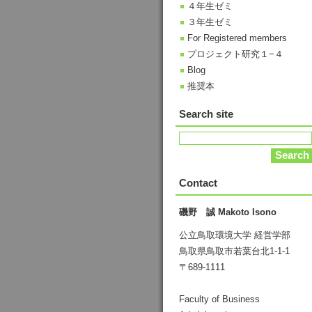
４年生ゼミ
３年生ゼミ
For Registered members
プロジェクト研究１−４
Blog
推奨本
Search site
Contact
磯野 誠 Makoto Isono
公立鳥取環境大学 経営学部
鳥取県鳥取市若葉台北1-1-1
〒689-1111
Faculty of Business