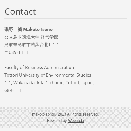
Contact
磯野 誠 Makoto Isono
公立鳥取環境大学 経営学部
鳥取県鳥取市若葉台北1-1-1
〒689-1111
Faculty of Business Administration
Tottori University of Environmental Studies
1-1, Wakabadai-kita 1-chome, Tottori, Japan,
689-1111
makotoisono© 2013 All rights reserved.
Powered by
Webnode