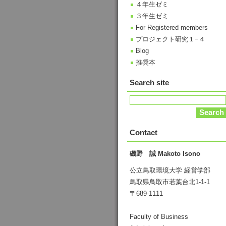
４年生ゼミ
３年生ゼミ
For Registered members
プロジェクト研究１−４
Blog
推奨本
Search site
Contact
磯野 誠 Makoto Isono
公立鳥取環境大学 経営学部
鳥取県鳥取市若葉台北1-1-1
〒689-1111
Faculty of Business