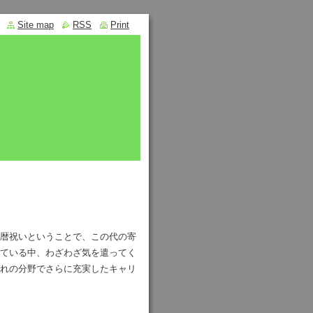
Site map
RSS
Print
暦祝いということで、この代の寄
ている中、わざわざ気を遣ってく
れの分野でさらに充実したキャリ