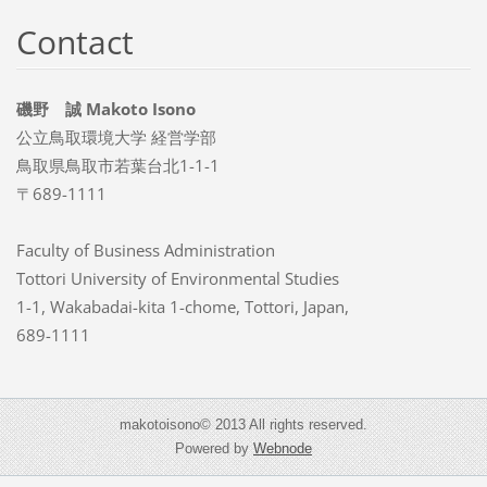
Contact
磯野 誠 Makoto Isono
公立鳥取環境大学 経営学部
鳥取県鳥取市若葉台北1-1-1
〒689-1111
Faculty of Business Administration
Tottori University of Environmental Studies
1-1, Wakabadai-kita 1-chome, Tottori, Japan,
689-1111
makotoisono© 2013 All rights reserved.
Powered by
Webnode