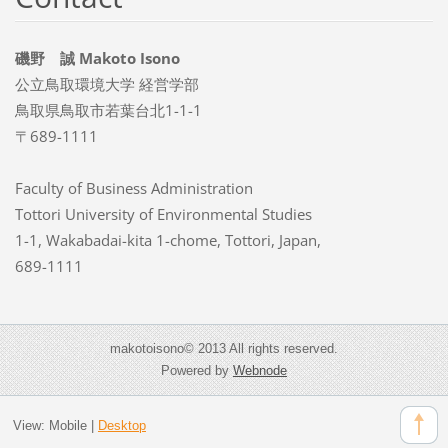
磯野 誠 Makoto Isono
公立鳥取環境大学 経営学部
鳥取県鳥取市若葉台北1-1-1
〒689-1111
Faculty of Business Administration
Tottori University of Environmental Studies
1-1, Wakabadai-kita 1-chome, Tottori, Japan,
689-1111
makotoisono© 2013 All rights reserved.
Powered by
Webnode
View:
Mobile
|
Desktop