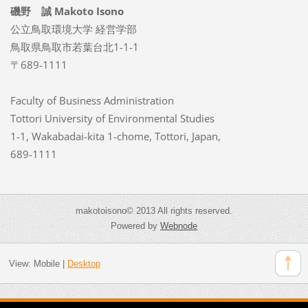
磯野 誠 Makoto Isono
公立鳥取環境大学 経営学部
鳥取県鳥取市若葉台北1-1-1
〒689-1111
Faculty of Business Administration
Tottori University of Environmental Studies
1-1, Wakabadai-kita 1-chome, Tottori, Japan,
689-1111
makotoisono© 2013 All rights reserved.
Powered by
Webnode
View:
Mobile
|
Desktop