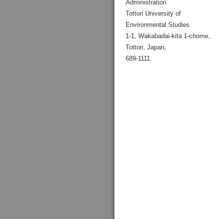
Administration
Tottori University of
Environmental Studies
1-1, Wakabadai-kita 1-chome,
Tottori, Japan,
689-1111