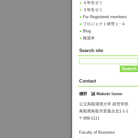
４年生ゼミ
３年生ゼミ
For Registered members
プロジェクト研究１−４
Blog
推奨本
Search site
Contact
磯野 誠 Makoto Isono
公立鳥取環境大学 経営学部
鳥取県鳥取市若葉台北1-1-1
〒689-1111
Faculty of Business