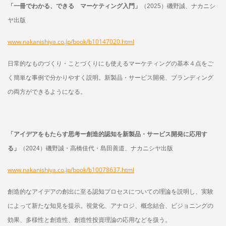
「一冊でわかる、できる マーケティング入門」
（2025）磯野誠、ナカニシ
ヤ出版
www.nakanishiya.co.jp/book/b10147020.html
日常的なものづくり・ことづくりにも使えるマーケティングの基本４点をご
く簡単な事例で分かりやすく説明。新製品・サービス開発、ブランディング
の両方ができるようになる。
「アイデアをもたらす思考ー創造的認知を新製品・サービス開発に応用す
る」
（2024）磯野誠・高橋佳代・島田善道、ナカニシヤ出版
www.nakanishiya.co.jp/book/b10078637.html
創造的なアイデアの創出に至る認知プロセスについての理論を説明し、実験
によって新たな知見を提示。視覚化、アナロジ、概念結合、ビジョニングの
効果、多様性と創造性、創造性投資理論の応用などを扱う。