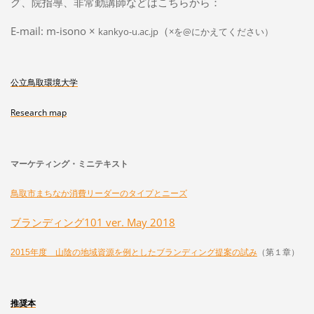
グ、院指導、非常勤講師などはこちらから：
E-mail: m-isono ×
（
kankyo-u.ac.jp
×を@にかえてください）
公立鳥取環境大学
Research map
マーケティング・ミニテキスト
鳥取市まちなか消費リーダーのタイプとニーズ
ブランディング101 ver. May 2018
2015年度 山陰の地域資源を例としたブランディング提案の試み
（第１章）
推奨本