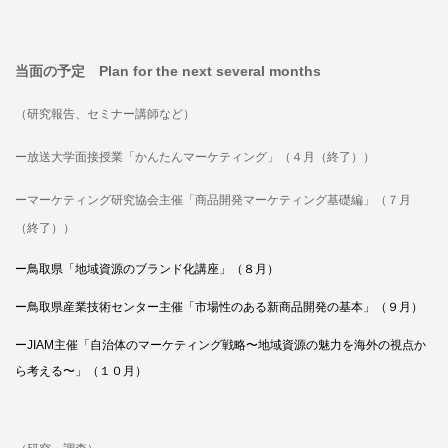
当面の予定 Plan for the next several months
（研究報告、セミナー講師など）
ー放送大学面接授業「かんたんマーケティング」（４月（終了））
ーマーケティング研究協会主催「商品開発マーケティング基礎編」（７月
（
終了））
ー鳥取県「地域資源のブランド化講座」（８月
）
ー
鳥取県産業技術センター主催「市場性のある新商品開発の基本」（９月）
ー
JIAM主催「自治体のマーケティング戦略〜地域資源の魅力を海外の視点か
ら考える〜」（１０月）